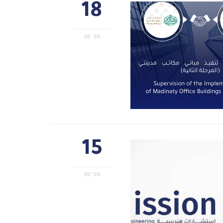
18
06 '26
15
06 '26