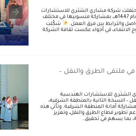
د، احتفلت شركة مشاري الشثري للاستشارات
الهندسية – Mission بعيد الأضحى المبارك لعام 1447هـ، بمشاركة منسوبيها في مختلف
واصل والترابط بين فرق العمل.
شكّلت
ح الانتماء، في أجواء عكست ثقافة الشركة
هبي في ملتقى الطرق والنقل –
ري الشثري للاستشارات الهندسية
النقل – النسخة الثانية بالمنطقة الشرقية،
شاركة أمانة المنطقة الشرقية. وتأتي هذه
عم تطوير قطاع الطرق والنقل، وتعزيز
جية، بما يسهم في تحقيق…