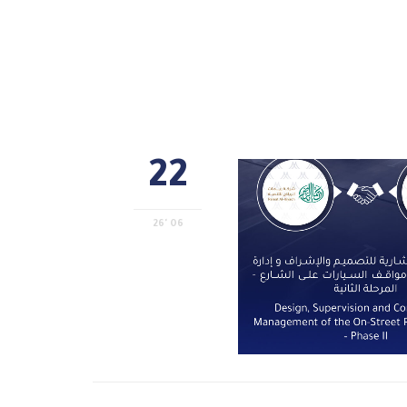
22
06 '26