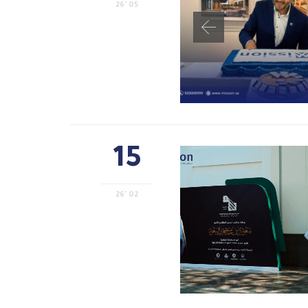
05 '26
15
02 '26