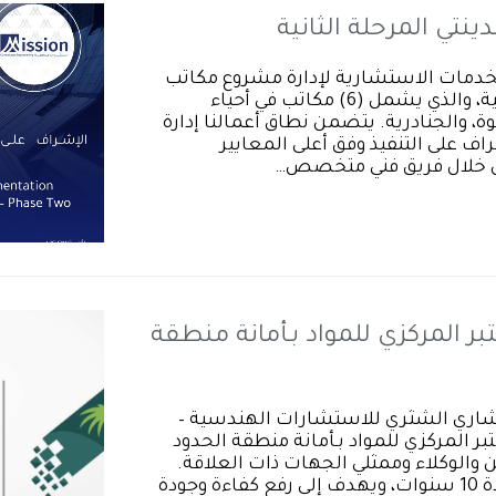
تي المرحلة الثانية
رسية عقد الخدمات الاستشارية لإدارة مشروع مكاتب
“مدينتي” التابعة لشركة ريمات الرياض للتنمية، والذي يشمل (6) مكاتب في أحياء
بوة، والجنادرية. يتضمن نطاق أعمالنا إدارة
ف على التنفيذ وفق أعلى المعايير
من خلال فريق فني متخصص…
المركزي للمواد بـأمانة منطقة
اري الشثري للاستشارات الهندسية –
ختبر المركزي للمواد بـأمانة منطقة الحدود
والوكلاء وممثلي الجهات ذات العلاقة.
ويُعد المشروع استثمارًا استراتيجيًا يمتد لمدة 10 سنوات، ويهدف إلى رفع كفاءة وجودة