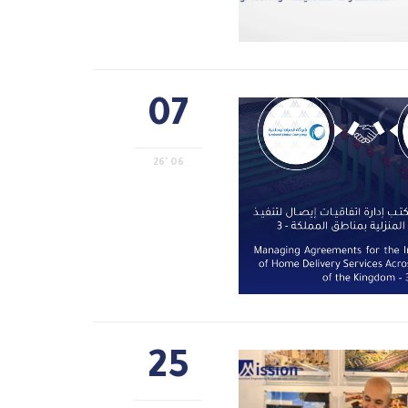
07
06 '26
25