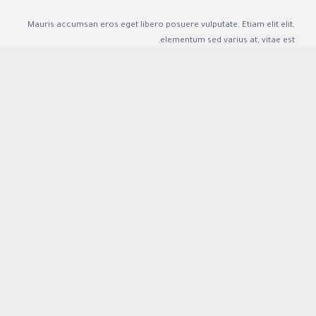
Mauris accumsan eros eget libero posuere vulputate. Etiam elit elit,
elementum sed varius at, vitae est.
Sed nec felis pellentesque, lacinia dui sed, ultricies sapien.
Pellentesque orci lectus, consectetur vel, rutrum eu ipsum.

BUY THIS THEME
تواصل معنا

920008999

info@mission.sa
طريق الأمير سلطان بن عبد العزيز، المعذر الشمالي، الرياض 11461
ص.ب. 2666- الرياض 11461