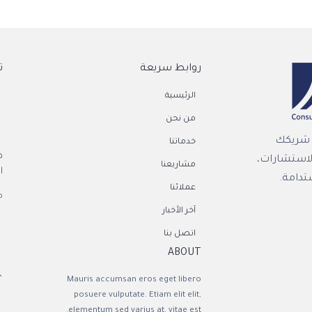
روابط سريعة
ت
الرئيسية
من نحن
ن شريكك
خدماتنا
ط
لاستشارات،
مشاريعنا
ال
تدامة.
عملائنا
ص.ب
آخر الأخبار
اتصل بنا
ABOUT

Mauris accumsan eros eget libero
posuere vulputate. Etiam elit elit,
elementum sed varius at, vitae est.